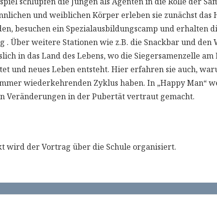
piel schlüpfen die Jungen als Agenten in die Rolle der Sa
nnlichen und weiblichen Körper erleben sie zunächst das 
en, besuchen ein Spezialausbildungscamp und erhalten di
g . Über weitere Stationen wie z.B. die Snackbar und den
sslich in das Land des Lebens, wo die Siegersamenzelle am
htet und neues Leben entsteht. Hier erfahren sie auch, w
immer wiederkehrenden Zyklus haben. In „Happy Man“ w
en Veränderungen in der Pubertät vertraut gemacht.
kt wird der Vortrag über die Schule organisiert.