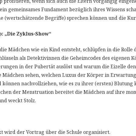
profitieren, wenn sich auch die Eltern vorgängig einge
 ein gemeinsames Fundament bezüglich ihres Wissens scha
 (wertschätzende Begriffe) sprechen können und die Kurs
 „Die Zyklus-Show“
 die Mädchen wie ein Kind entsteht, schlüpfen in die Rolle
lüsseln als Detektivinnen die Geheimcodes des eigenen Kö
erungen in der Pubertät auslöst und warum die Eizelle den
e Mädchen sehen, welchen Luxus der Körper in Erwartung
und können nachvollziehen, wie es zu ihrer (ersten) Blutung
chen der Menstruation bereitet die Mädchen auf ihre mona
nd weckt Stolz.
kt wird der Vortrag über die Schule organisiert.