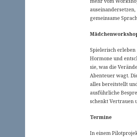
mehr vom Workshop 
auseinandersetzen,
gemeinsame Sprache
Mädchenworkshop:
Spielerisch erleben
Hormone und entsch
sie, was die Veränd
Abenteuer wagt. Di
alles bereitstellt 
ausführliche Bespre
schenkt Vertrauen u
Termine
In einem Pilotproje