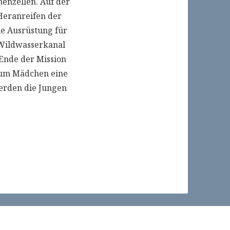
menzellen. Auf der
Heranreifen der
e Ausrüstung für
 Wildwasserkanal
 Ende der Mission
arum Mädchen eine
erden die Jungen